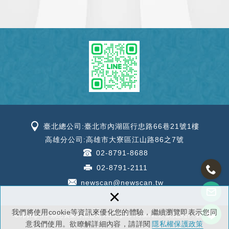
臺北總公司:臺北市內湖區行忠路66巷21號1樓
高雄分公司:高雄市大寮區江山路86之7號
02-8791-8688
02-8791-2111
newscan@newscan.tw
×
我們將使用cookie等資訊來優化您的體驗，繼續瀏覽即表示您同
Copyright © 縯忠實業有限公司 All Rights Reserved.
網頁設計 : 新視野
意我們使用。欲瞭解詳細內容，請詳閱
隱私權保護政策